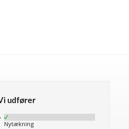
Vi udfører
Nytækning