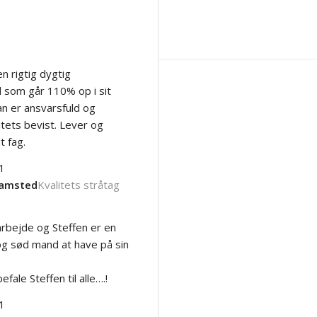
en rigtig dygtig
som går 110% op i sit
n er ansvarsfuld og
itets bevist. Lever og
t fag.
amsted
Kvalitets stråtag
arbejde og Steffen er en
og sød mand at have på sin
fale Steffen til alle….!