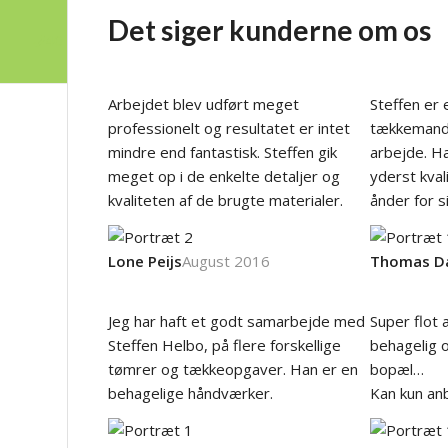
Det siger kunderne om os
40 95 00 72
Arbejdet blev udført meget
Steffen er 
professionelt og resultatet er intet
tækkemand 
mindre end fantastisk. Steffen gik
arbejde. Ha
meget op i de enkelte detaljer og
yderst kval
kvaliteten af de brugte materialer.
ånder for si
Lone Peijs
August 2016
Thomas D
Jeg har haft et godt samarbejde med
Super flot 
Steffen Helbo, på flere forskellige
behagelig 
tømrer og tækkeopgaver. Han er en
bopæl…
behagelige håndværker.
Kan kun anbe